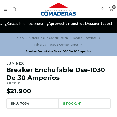
0
C
¿Buscas Promociones?
¡Aprovecha nuestros Descuentazos!
Inicio
Materiales De Construcción
Redes Eléctricas
Tableros - Tacos Y Componentes
Breaker Enchufable Dse-1030 De 30 Amperios
LUMINEX
Breaker Enchufable Dse-1030
De 30 Amperios
PRECIO
$21.900
SKU: 7054
STOCK: 41