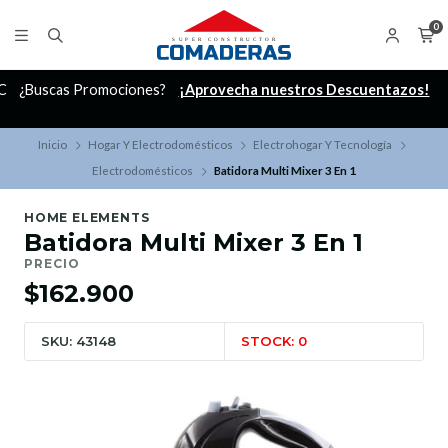
0
C
¿Buscas Promociones?
¡Aprovecha nuestros Descuentazos!
Inicio
Hogar Y Electrodomésticos
Electrohogar Y Tecnología
Electrodomésticos
Batidora Multi Mixer 3 En 1
HOME ELEMENTS
Batidora Multi Mixer 3 En 1
PRECIO
$162.900
SKU: 43148
STOCK: 0