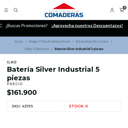
0
C
¿Buscas Promociones?
¡Aprovecha nuestros Descuentazos!
Inicio
Hogar Y Electrodomésticos
Elementos De Cocina
Ollas Y Sartenes
Batería Silver Industrial 5 piezas
ILKO
Batería Silver Industrial 5
piezas
PRECIO
$161.900
SKU: 43195
STOCK: 0