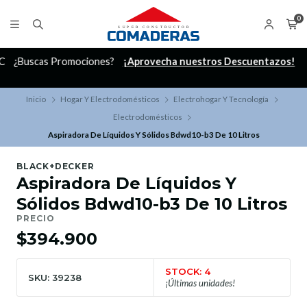
0
C
¿Buscas Promociones?
¡Aprovecha nuestros Descuentazos!
Inicio
Hogar Y Electrodomésticos
Electrohogar Y Tecnología
Electrodomésticos
Aspiradora De Líquidos Y Sólidos Bdwd10-b3 De 10 Litros
BLACK+DECKER
Aspiradora De Líquidos Y
Sólidos Bdwd10-b3 De 10 Litros
PRECIO
$394.900
STOCK: 4
SKU: 39238
¡Últimas unidades!