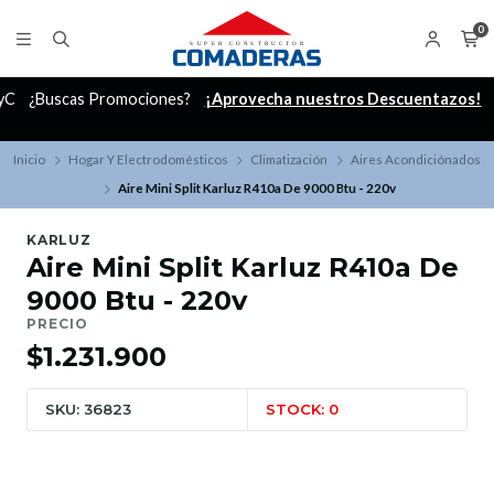
0
C
¿Buscas Promociones?
¡Aprovecha nuestros Descuentazos!
Inicio
Hogar Y Electrodomésticos
Climatización
Aires Acondiciónados
Aire Mini Split Karluz R410a De 9000 Btu - 220v
KARLUZ
Aire Mini Split Karluz R410a De
9000 Btu - 220v
PRECIO
$1.231.900
SKU: 36823
STOCK: 0