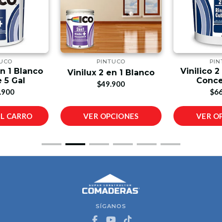
TUCO
PINTUCO
PIN
En 1 Blanco
Vinilico 2
Vinilux 2 en 1 Blanco
 5 Gal
Conce
$49.900
.900
$66
AL CARRO
VER OPCIONES
VER O
SÍGANOS