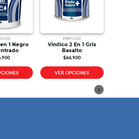
TUCO
PINTUCO
PI
 en 1 Negro
Vinílico 2 En 1 Gris
Vinilico
ntrado
Basalto
Medi
.900
$66.900
$6
PCIONES
VER OPCIONES
VER 