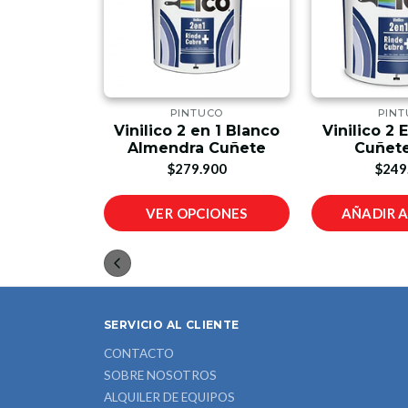
UCO
PINTUCO
PIN
n 1 Blanco
Vinilico 2 en 1 Blanco
Vinilico 2 
so
Almendra Cuñete
Cuñete
00
$279.900
$249
IONES
VER OPCIONES
AÑADIR 
SERVICIO AL CLIENTE
CONTACTO
SOBRE NOSOTROS
ALQUILER DE EQUIPOS