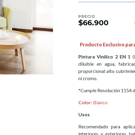
PRECIO
$66.900
Producto Exclusivo par
Pintura Vinilico 2 EN 1
(
diluíble en agua, fabrica
proporcional alto cubrimie
ni cromo.
*Cumple Resolución 1154 de
Color:
Blanco
Usos
Recomendado para aplica
interiores y exteriores b