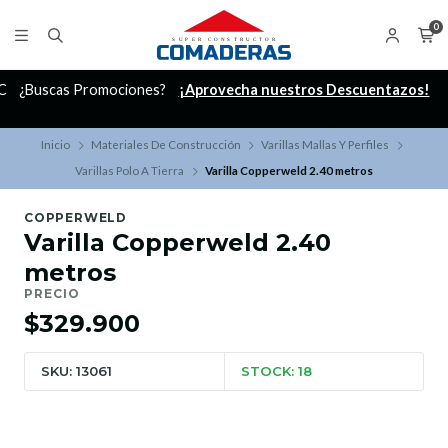
0
C
¿Buscas Promociones?
¡Aprovecha nuestros Descuentazos!
Inicio
Materiales De Construcción
Varillas Mallas Y Perfiles
Varillas Polo A Tierra
Varilla Copperweld 2.40 metros
COPPERWELD
Varilla Copperweld 2.40
metros
PRECIO
$329.900
SKU: 13061
STOCK: 18