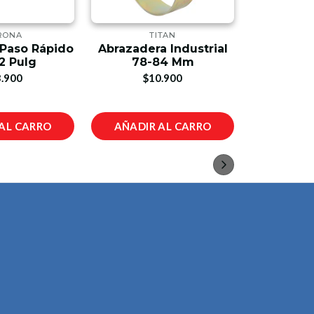
RONA
TITAN
AT
 Paso Rápido
Abrazadera Industrial
Llave 
2 Pulg
78-84 Mm
Croma
.900
$10.900
$
AL CARRO
AÑADIR AL CARRO
AÑADIR