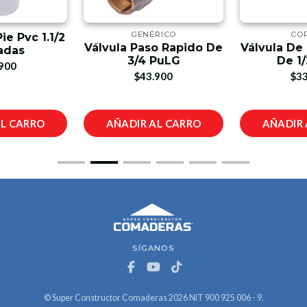
GENÉRICO
CO
ie Pvc 1.1/2
Válvula Paso Rapido De
Válvula De
adas
3/4 PuLG
De 1/
900
$43.900
$33
AL CARRO
AÑADIR AL CARRO
AÑADIR 
SÍGANOS
© Super Constructor Comaderas 2026 NIT 900 925 006 - 9.