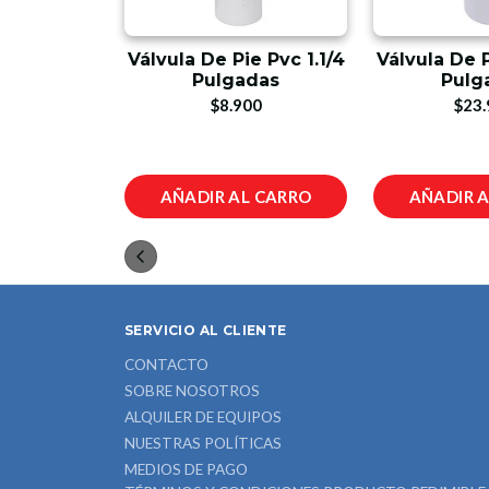
LLO
Válvula De Pie Pvc 1.1/4
Válvula De P
Pie Bronce
Pulgadas
Pulg
.25
$8.900
$23.
900
L CARRO
AÑADIR AL CARRO
AÑADIR 
SERVICIO AL CLIENTE
CONTACTO
SOBRE NOSOTROS
ALQUILER DE EQUIPOS
NUESTRAS POLÍTICAS
MEDIOS DE PAGO