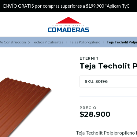
¿Buscas Promociones?
¡Aprovecha nuest
De Construcción
Techos Y Cubiertas
Tejas Polipropileno
Teja Techolit Polp
ETERNIT
Teja Techolit 
SKU: 30196
PRECIO
$28.900
Teja Techolit Polpipropileno