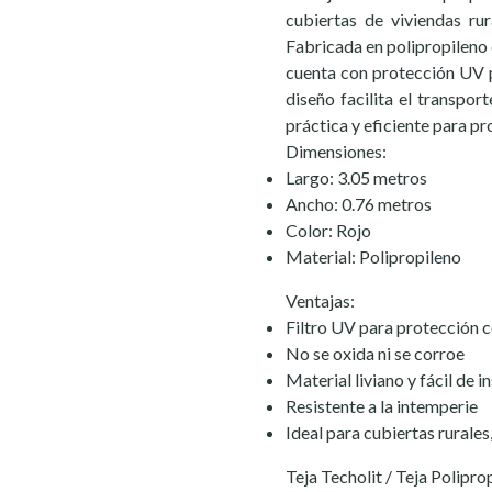
cubiertas de viviendas rur
Fabricada en polipropileno de
cuenta con protección UV p
diseño facilita el transport
práctica y eficiente para p
Dimensiones:
Largo: 3.05 metros
Ancho: 0.76 metros
Color: Rojo
Material: Polipropileno
Ventajas:
Filtro UV para protección c
No se oxida ni se corroe
Material liviano y fácil de i
Resistente a la intemperie
Ideal para cubiertas rurale
Teja Techolit / Teja Poliprop