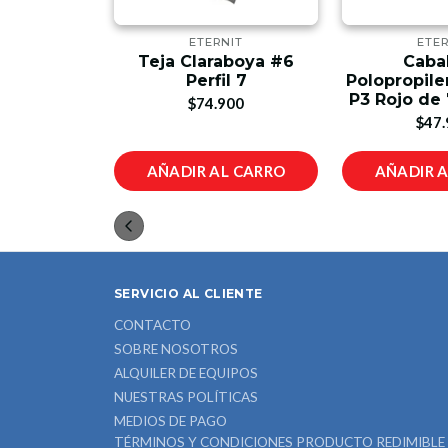
LIT
ETERNIT
ETER
cholit
Teja Claraboya #6
Caba
o Roja No.
Perfil 7
Polopropile
P3 Rojo de
$74.900
00
$47.
L CARRO
AÑADIR AL CARRO
AÑADIR 
SERVICIO AL CLIENTE
CONTACTO
SOBRE NOSOTROS
ALQUILER DE EQUIPOS
NUESTRAS POLÍTICAS
MEDIOS DE PAGO
TÉRMINOS Y CONDICIONES PRODUCTO REDIMIBLE