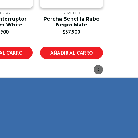
CURY
STRETTO
ST
nterruptor
Percha Sencilla Rubo
Jabonera
m White
Negro Mate
L
.900
$57.900
$1
AL CARRO
AÑADIR AL CARRO
AÑADIR