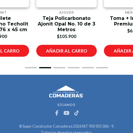
NIT
AJOVER
MER
llete
Teja Policarbonato
Toma + I
no Techolit
Ajonit Opal No. 10 de 3
Premiu
 76 x 45 cm
Metros
$6
900
$105.900
AL CARRO
AÑADIR AL CARRO
AÑADIR 
SÍGANOS
© Super Constructor Comaderas 2026 NIT 900 925 006 - 9.
Todos los derechos reservados.