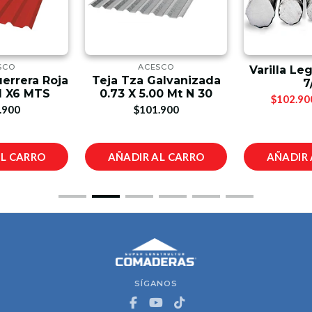
SCO
ACESCO
Varilla Le
uerrera Roja
Teja Tza Galvanizada
7
1 X6 MTS
0.73 X 5.00 Mt N 30
$102.90
.900
$101.900
AL CARRO
AÑADIR AL CARRO
AÑADIR 
SÍGANOS