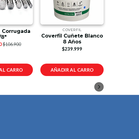
COVERFIL
CANAL
g Corrugada
Coverfil Cuñete Blanco
Canal
/8"
8 Años
Blanca
0
$106.900
$239.999
$6
AL CARRO
AÑADIR AL CARRO
AÑADIR