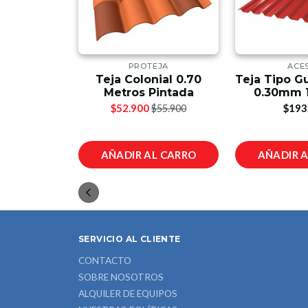
IT
PROTEJA
ACE
ial Roja
Teja Colonial 0.70
Teja Tipo G
1.15 x 0.76
Metros Pintada
0.30mm 
os
$52.900
$193
$55.900
00
L CARRO
AÑADIR AL CARRO
AÑADIR 
SERVICIO AL CLIENTE
CONTACTO
SOBRE NOSOTROS
ALQUILER DE EQUIPOS