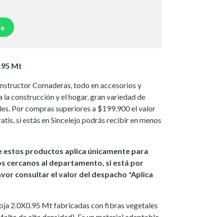
je
.95 Mt
onstructor Comaderas, todo en accesorios y
 la construcción y el hogar, gran variedad de
les. Por compras superiores a $199.900 el valor
atis, si estás en Sincelejo podrás recibir en menos
 estos productos aplica únicamente para
os cercanos al departamento, si está por
avor consultar el valor del despacho *Aplica
oja 2.0X0.95 Mt fabricadas con fibras vegetales
falto de alta densidad). Es un material adaptable,