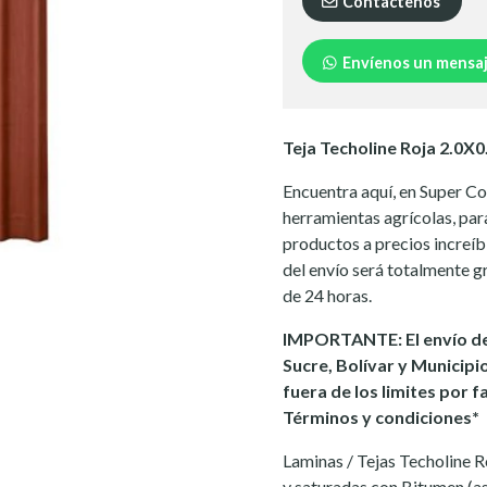
Contáctenos
Envíenos un mensa
Teja Techoline Roja 2.0X0
Encuentra aquí, en Super C
herramientas agrícolas, para
productos a precios increíb
del envío será totalmente gr
de 24 horas.
IMPORTANTE: El envío de
Sucre, Bolívar y Municipi
fuera de los limites por f
Términos y condiciones*
Laminas / Tejas Techoline R
y saturadas con Bitumen (as