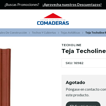
¿Buscas Promociones?
¡Aprovecha nuestros Descuentazos!
ales De Construcción
Techos Y Cubiertas
Tejas Asfálticas
Teja Techoline 
TECHOLINE
Teja Techoline
SKU: 16982
Agotado
Póngase en contacto con
este producto.