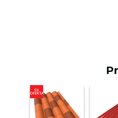
P
5%
OFERTA