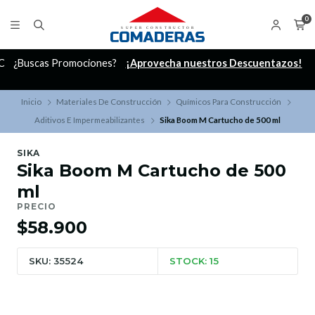
0
C
¿Buscas Promociones?
¡Aprovecha nuestros Descuentazos!
Inicio
Materiales De Construcción
Químicos Para Construcción
Aditivos E Impermeabilizantes
Sika Boom M Cartucho de 500 ml
SIKA
Sika Boom M Cartucho de 500
ml
PRECIO
$58.900
SKU: 35524
STOCK: 15