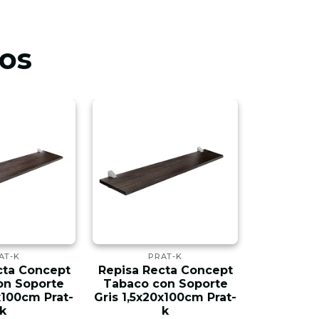
os
AT-K
PRAT-K
P
cta Concept
Repisa Recta Concept
Repisa R
on Soporte
Tabaco con Soporte
Tabaco 
x100cm Prat-
Gris 1,5x20x100cm Prat-
1,5x20x
k
k
$3