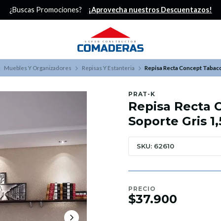
¿Buscas Promociones?
¡Aprovecha nuestros Descuentazos!
Muebles Y Organizadores
Repisas Y Estanteria
Repisa Recta Concept Tabac
PRAT-K
Repisa Recta 
Soporte Gris 1
SKU: 62610
PRECIO
$37.900