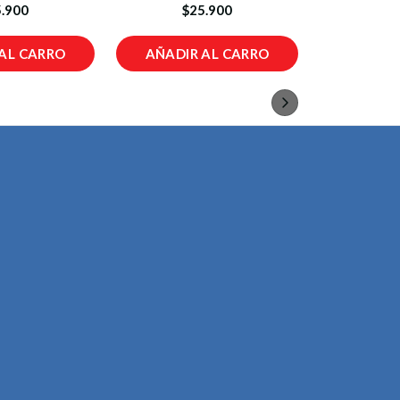
.900
$25.900
AL CARRO
AÑADIR AL CARRO
AÑADIR