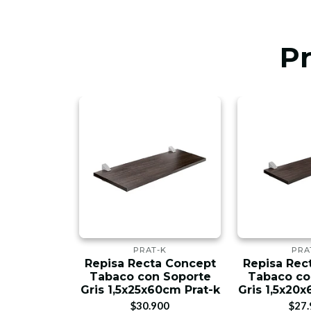
P
-K
PRAT-K
PRA
a Concept
Repisa Recta Concept
Repisa Rec
 Soporte
Tabaco con Soporte
Tabaco co
0cm Prat-k
Gris 1,5x25x60cm Prat-k
Gris 1,5x20
00
$30.900
$27.