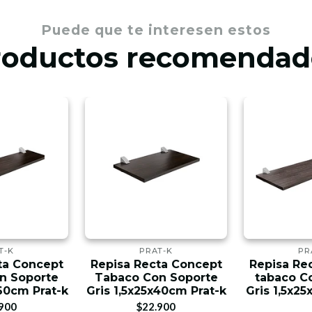
Puede que te interesen estos
roductos recomendad
T-K
PRAT-K
PR
ta Concept
Repisa Recta Concept
Repisa Re
n Soporte
Tabaco Con Soporte
tabaco C
x60cm Prat-k
Gris 1,5x25x40cm Prat-k
Gris 1,5x25
900
$22.900