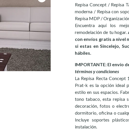
Repisa Concept / Repisa Ta
moderna / Repisa con sopor
Repisa MDP / Organización
Encuentra aquí los mej
remodelación de tu hogar.
con envíos gratis a nivel
si estas en Sincelejo, S
hábiles.
IMPORTANTE: El envío de 
términos y condiciones
La Repisa Recta Concept 
Prat-k es la opción ideal
estilo en sus espacios. Fa
tono tabaco, esta repisa s
decoración, fotos o electró
dormitorio, oficina o cualq
Incluye soportes plástico
instalación.