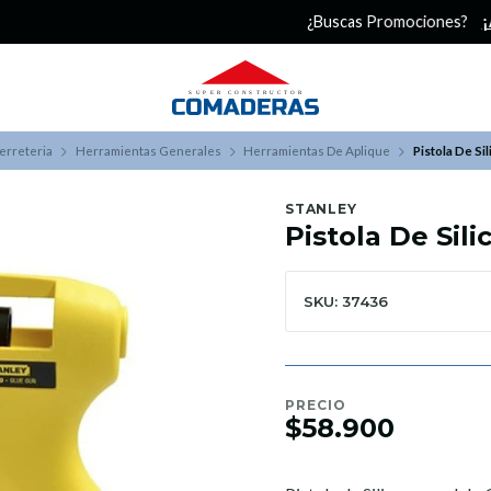
¿Buscas Promociones?
¡Aprovecha nuestros Descuentazos!
erreteria
Herramientas Generales
Herramientas De Aplique
Pistola De Si
STANLEY
Pistola De Sil
SKU: 37436
PRECIO
$58.900