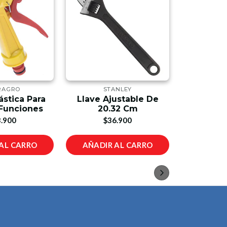
RAGRO
STANLEY
ST
ástica Para
Llave Ajustable De
Juego Des
 Funciones
20.32 Cm
Por 2
.900
$36.900
$1
AL CARRO
AÑADIR AL CARRO
AÑADIR