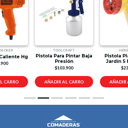
DECKER
TOOLCRAFT
HER
Pistola Para Pintar Baja
Pistola Pl
 Caliente Hg
Presión
Jardín 5
.900
$103.900
$23
AL CARRO
AÑADIR AL CARRO
AÑADIR 