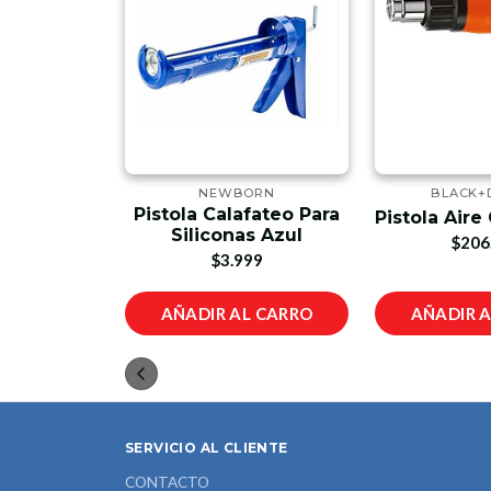
LEY
NEWBORN
BLACK+
De Silicona
Pistola Calafateo Para
Pistola Aire
0
Siliconas Azul
$206
00
$3.999
L CARRO
AÑADIR AL CARRO
AÑADIR 
SERVICIO AL CLIENTE
CONTACTO