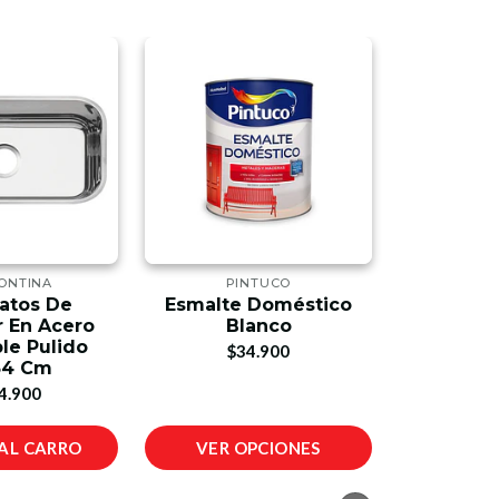
ONTINA
PINTUCO
PI
atos De
Esmalte Doméstico
Esmalte
 En Acero
Blanco
Taba
le Pulido
$34.900
$3
34 Cm
4.900
AL CARRO
VER OPCIONES
VER 