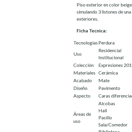
Piso exterior en color beig
simulando 3 listones de una 
exteriores.
Ficha Tecnica:
Tecnologías
Perdura
Residencial
Uso
Institucional
Colección
Expresiones 20
Materiales
Cerámica
Acabado
Mate
Diseño
Pavimento
Aspecto
Caras diferenci
Alcobas
Hall
Áreas de
Pasillo
uso
Sala/Comedor
Biblioteca