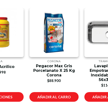
KA
CORONA
TRAM
Pegacor Max Gris
Lavapl
Acrílico
Porcelanato X 25 Kg
Empotrar
998
Corona
Inoxidab
56x
$88.900
$11
CIONES
AÑADIR AL CARRO
AÑADIR 