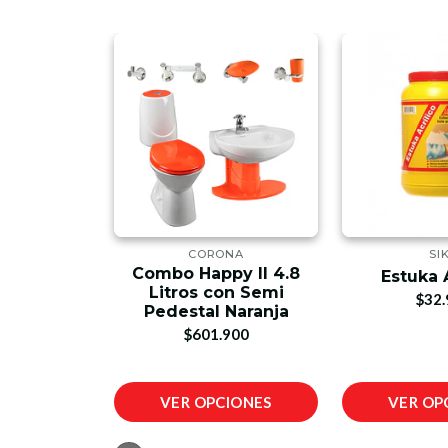
UCO
CORONA
SI
oméstico
Combo Happy II 4.8
Estuka 
ro
Litros con Semi
$32.
Pedestal Naranja
00
$601.900
IONES
VER OPCIONES
VER OP