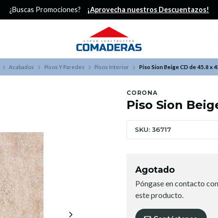
¿Buscas Promociones?
¡Aprovecha nuestros Descuentazos!
Acabados
Pisos Y Paredes
Pisos Interior
Piso Sion Beige CD de 45.8 x 4
CORONA
Piso Sion Beig
SKU: 36717
Agotado
Póngase en contacto con
este producto.