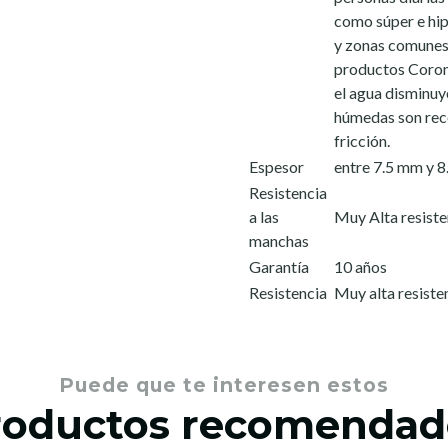
como súper e hipe
y zonas comunes 
productos Coron
el agua disminuye
húmedas son rec
fricción.
Espesor
entre 7.5 mm y 
Resistencia
a las
Muy Alta resist
manchas
Garantía
10 años
Resistencia
Muy alta resiste
Puede que te interesen estos
roductos recomendad