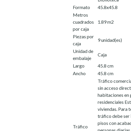
Formato
45.8x45.8
Metros
cuadrados
1.89 m2
por caja
Piezas por
9 unidad(es)
caja
Unidad de
Caja
embalaje
Largo
45.8 cm
Ancho
45.8 cm
Tráfico comercia
sin acceso direct
habitaciones en 
residenciales Es
viviendas. Para 
tráfico debe ser
pisos con acabado
Tráfico
personas diarias