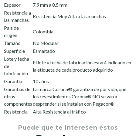
Espesor
7.9 mm a 8.5 mm
Resistencia a
Resistencia Muy Alta a las manchas
las manchas
Pais de
Colombia
origen
Tamaño
No Modular
Superficie
Esmaltado
Lote y fecha
El lote y fecha de fabricación estará indicado en
de
la etiqueta de cada producto adquirido
fabricación
Garantía
10 años
Garantías de
La marca Corona® garantiza de por vida, que
otros
los revestimientos Corona® NO se van a
componentes
desprender si se instalan con Pegacor®
Resistencia
Alta Resistencia al tráfico
Puede que te interesen estos