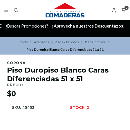
0
C
¿Buscas Promociones?
¡Aprovecha nuestros Descuentazos!
Inicio
Acabados
Pisos Y Paredes
Pisos Interior
Piso Duropiso Blanco Caras Diferenciadas 51 x 51
CORONA
Piso Duropiso Blanco Caras
Diferenciadas 51 x 51
PRECIO
$0
SKU: 45453
STOCK: 0