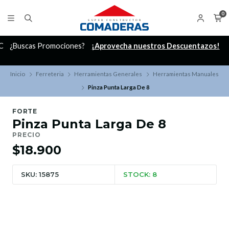
0
C
¿Buscas Promociones?
¡Aprovecha nuestros Descuentazos!
Inicio
Ferreteria
Herramientas Generales
Herramientas Manuales
Pinza Punta Larga De 8
FORTE
Pinza Punta Larga De 8
PRECIO
$18.900
SKU: 15875
STOCK: 8