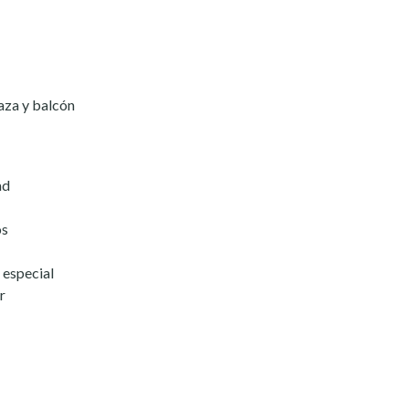
raza y balcón
ad
os
 especial
r