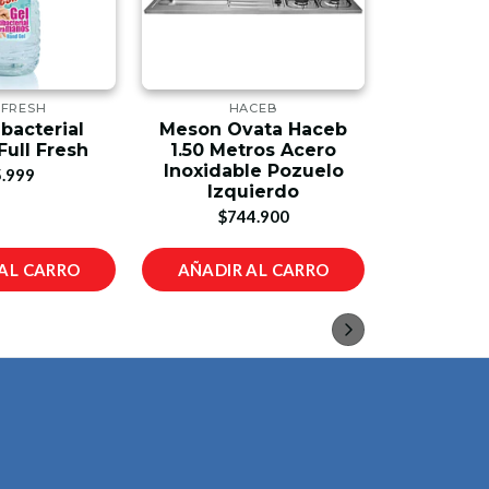
 FRESH
HACEB
RE
bacterial
Meson Ovata Haceb
2 S
ull Fresh
1.50 Metros Acero
Adaptado
Inoxidable Pozuelo
.999
$
Izquierdo
$744.900
AL CARRO
AÑADIR AL CARRO
AÑADIR