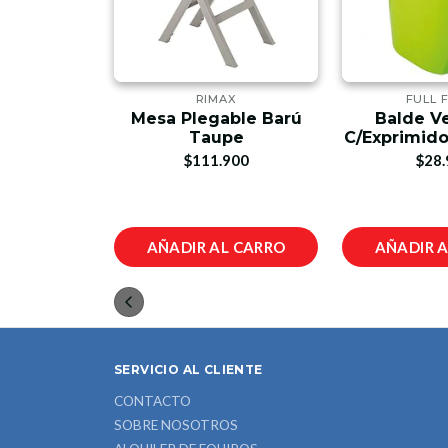
AX
RIMAX
FULL 
Mesa Plegable Barú
Balde V
tro Blanca
Taupe
C/Exprimido
00
$111.900
$28.
L CARRO
AÑADIR AL CARRO
AÑADIR 
SERVICIO AL CLIENTE
CONTACTO
SOBRE NOSOTROS