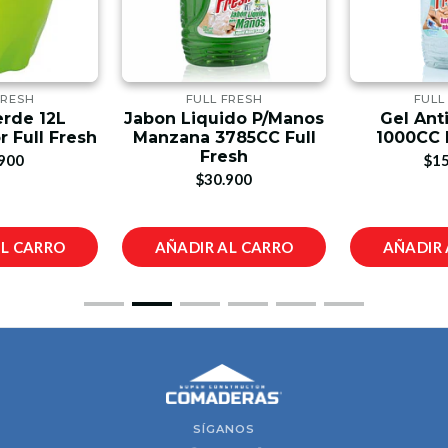
FRESH
FULL FRESH
FULL
erde 12L
Jabon Liquido P/Manos
Gel Anti
r Full Fresh
Manzana 3785CC Full
1000CC F
Fresh
900
$15
$30.900
AL CARRO
AÑADIR AL CARRO
AÑADIR 
SÍGANOS