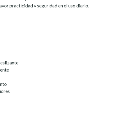
or practicidad y seguridad en el uso diario.
deslizante
tente
ento
riores