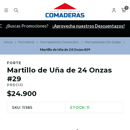
0
C
¿Buscas Promociones?
¡Aprovecha nuestros Descuentazos!
Inicio
Ferreteria
Herramientas Generales
Herramientas De Golpe
Martillo de Uña de 24 Onzas #29
FORTE
Martillo de Uña de 24 Onzas
#29
PRECIO
$24.900
SKU: 11385
STOCK: 11