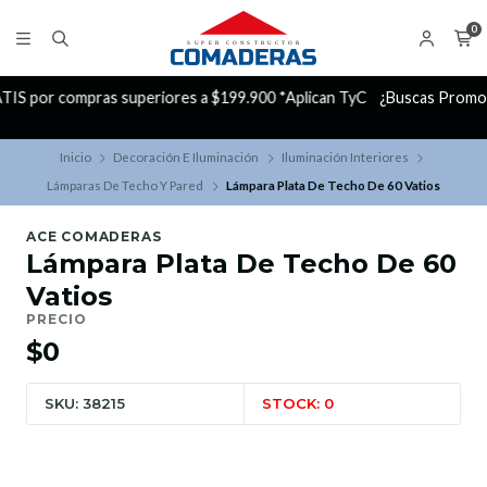
0
yC
¿Buscas Promociones?
¡Aprovecha nuestros Descuentazos!
Inicio
Decoración E Iluminación
Iluminación Interiores
Lámparas De Techo Y Pared
Lámpara Plata De Techo De 60 Vatios
ACE COMADERAS
Lámpara Plata De Techo De 60
Vatios
PRECIO
$0
SKU: 38215
STOCK: 0