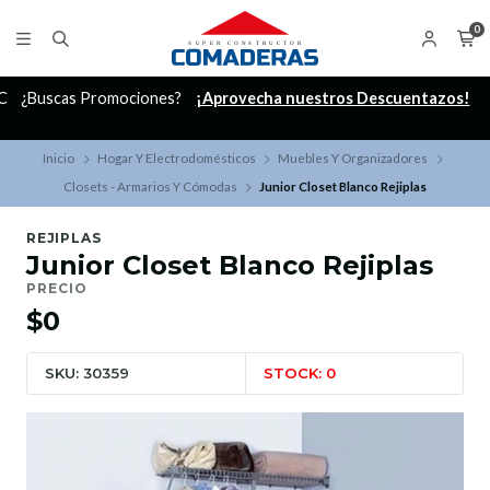
0
C
¿Buscas Promociones?
¡Aprovecha nuestros Descuentazos!
Inicio
Hogar Y Electrodomésticos
Muebles Y Organizadores
Closets - Armarios Y Cómodas
Junior Closet Blanco Rejiplas
REJIPLAS
Junior Closet Blanco Rejiplas
PRECIO
$0
SKU: 30359
STOCK: 0