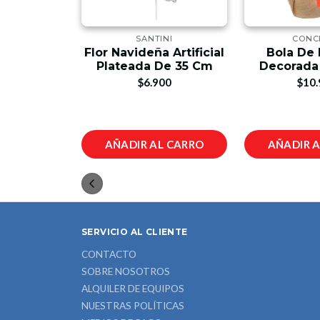
NI
SANTINI
CONC
ña Dorado
Flor Navideña Artificial
Bola De
rlas
Plateada De 35 Cm
Decorada
00
$6.900
$10.
L CARRO
AÑADIR AL CARRO
AÑADIR 
SERVICIO AL CLIENTE
CONTACTO
SOBRE NOSOTROS
ALQUILER DE EQUIPOS
NUESTRAS POLÍTICAS