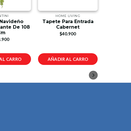
NTINI
HOME LIVING
K
Navideño
Tapete Para Entrada
Lám
ante De 108
Cabernet
Emerge
Cm
V
$40.900
.900
$4
AL CARRO
AÑADIR AL CARRO
AÑADIR