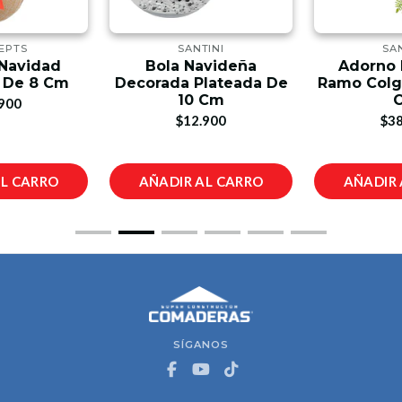
EPTS
SANTINI
SA
 Navidad
Bola Navideña
Adorno 
 De 8 Cm
Decorada Plateada De
Ramo Colg
10 Cm
900
$12.900
$38
AL CARRO
AÑADIR AL CARRO
AÑADIR 
SÍGANOS