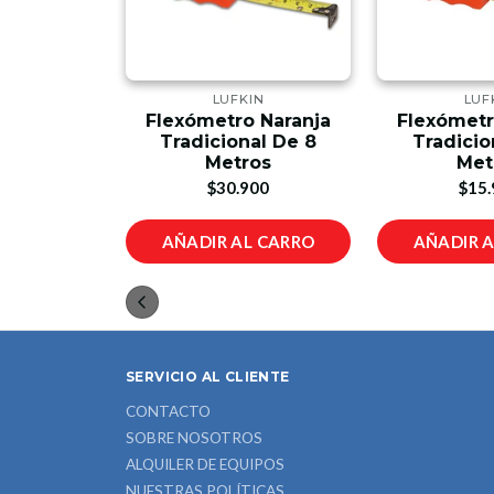
LEY
LUFKIN
LUF
lobal De 8
Flexómetro Naranja
Flexómetr
os
Tradicional De 8
Tradicio
Metros
Met
00
$30.900
$15.
L CARRO
AÑADIR AL CARRO
AÑADIR 
SERVICIO AL CLIENTE
CONTACTO
SOBRE NOSOTROS
ALQUILER DE EQUIPOS
NUESTRAS POLÍTICAS