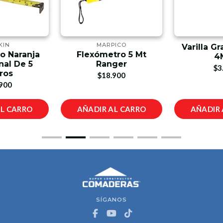
KIN
MARPICO
Varilla Gr
o Naranja
Flexómetro 5 Mt
4
nal De 5
Ranger
$3
ros
$18.900
900
AL CARRO
AÑADIR AL CARRO
AÑADIR 
SÍGANOS