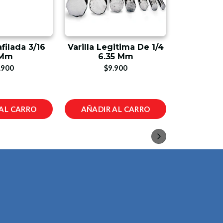
afilada 3/16
Varilla Legitima De 1/4
Viga IP
Mm
6.35 Mm
$3
.900
$9.900
AL CARRO
AÑADIR AL CARRO
AÑADIR