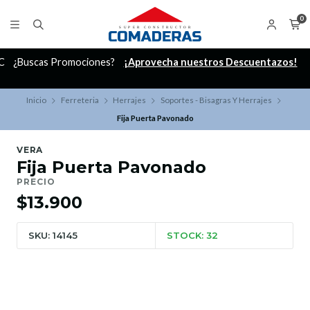
0
C
¿Buscas Promociones?
¡Aprovecha nuestros Descuentazos!
Inicio
Ferreteria
Herrajes
Soportes - Bisagras Y Herrajes
Fija Puerta Pavonado
VERA
Fija Puerta Pavonado
PRECIO
$13.900
SKU: 14145
STOCK: 32