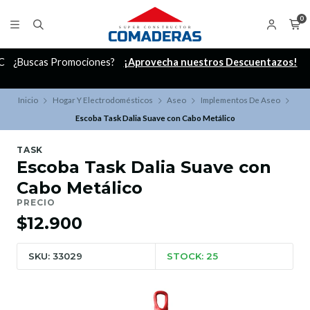
0
C
¿Buscas Promociones?
¡Aprovecha nuestros Descuentazos!
Inicio
Hogar Y Electrodomésticos
Aseo
Implementos De Aseo
Escoba Task Dalia Suave con Cabo Metálico
TASK
Escoba Task Dalia Suave con
Cabo Metálico
PRECIO
$12.900
SKU: 33029
STOCK: 25