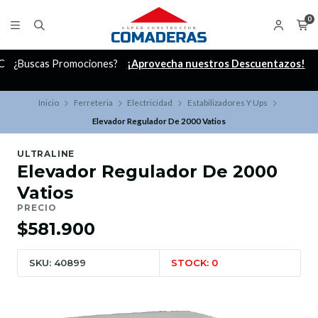
0
C
¿Buscas Promociones?
¡Aprovecha nuestros Descuentazos!
Inicio
Ferreteria
Electricidad
Estabilizadores Y Ups
Elevador Regulador De 2000 Vatios
ULTRALINE
Elevador Regulador De 2000
Vatios
PRECIO
$581.900
SKU: 40899
STOCK: 0