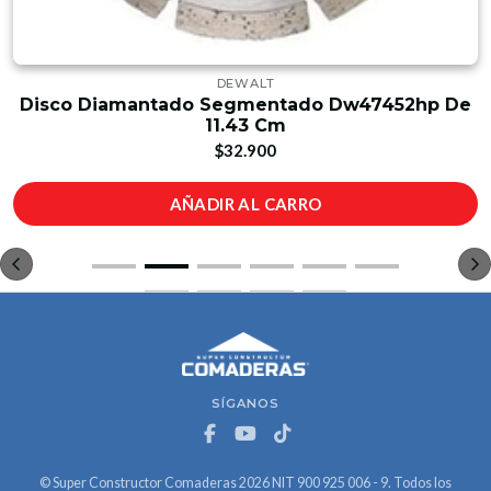
DEWALT
Disco Diamantado Segmentado Dw47452hp De
11.43 Cm
$32.900
AÑADIR AL CARRO
SÍGANOS
© Super Constructor Comaderas 2026 NIT 900 925 006 - 9. Todos los