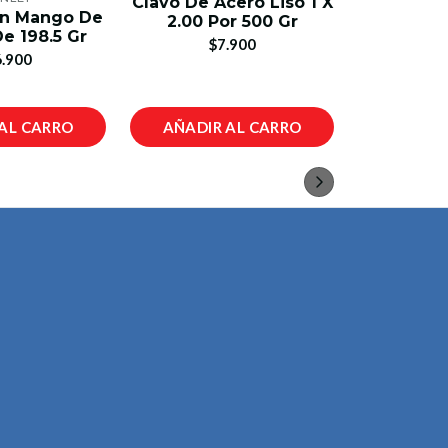
Clavo De Acero Liso 1 X
on Mango De
Llave A
2.00 Por 500 Gr
e 198.5 Gr
15
$7.900
.900
$2
AL CARRO
AÑADIR AL CARRO
AÑADIR