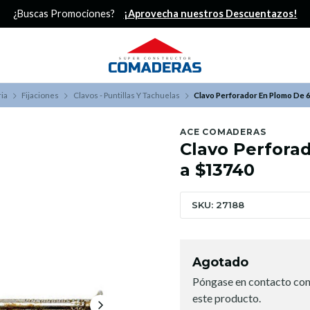
¿Buscas Promociones?
¡Aprovecha nuestros Descuentazos!
ia
Fijaciones
Clavos - Puntillas Y Tachuelas
Clavo Perforador En Plomo De 6
ACE COMADERAS
Clavo Perfora
a $13740
SKU: 27188
Agotado
Póngase en contacto con
este producto.