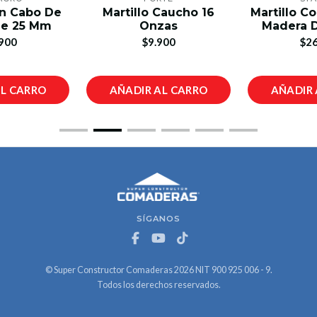
on Cabo De
Martillo Caucho 16
Martillo C
De 25 Mm
Onzas
Madera D
900
$9.900
$26
AL CARRO
AÑADIR AL CARRO
AÑADIR 
SÍGANOS
© Super Constructor Comaderas 2026 NIT 900 925 006 - 9.
Todos los derechos reservados.