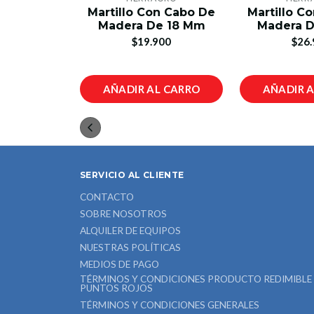
n Cabo De
Martillo Con Cabo De
Martillo C
e 16 Mm
Madera De 18 Mm
Madera 
00
$19.900
$26.
L CARRO
AÑADIR AL CARRO
AÑADIR 
SERVICIO AL CLIENTE
CONTACTO
SOBRE NOSOTROS
ALQUILER DE EQUIPOS
NUESTRAS POLÍTICAS
MEDIOS DE PAGO
TÉRMINOS Y CONDICIONES PRODUCTO REDIMIBLE
PUNTOS ROJOS
TÉRMINOS Y CONDICIONES GENERALES