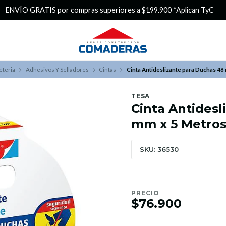
¿Buscas Promociones?
¡Aprovecha nuestros Descuentazos
eteria
Adhesivos Y Selladores
Cintas
Cinta Antideslizante para Duchas 48
TESA
Cinta Antidesl
mm x 5 Metro
SKU: 36530
PRECIO
$76.900