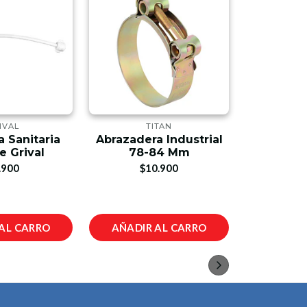
IVAL
TITAN
 Sanitaria
Abrazadera Industrial
Abrazader
e Grival
78-84 Mm
90
.900
$10.900
$1
AL CARRO
AÑADIR AL CARRO
AÑADIR