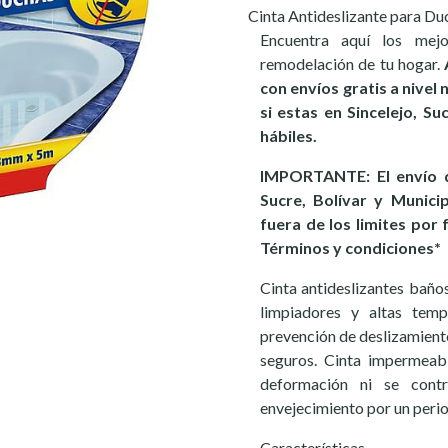
Cinta Antideslizante para D
Encuentra aquí los mej
remodelación de tu hogar.
con envíos gratis a nivel
si estas en Sincelejo, S
hábiles.
IMPORTANTE: El envío d
Sucre, Bolívar y Munici
fuera de los limites por 
Términos y condiciones*
Cinta antideslizantes baño
limpiadores y altas temp
prevención de deslizamient
seguros. Cinta impermeabl
deformación ni se contr
envejecimiento por un perio
Características