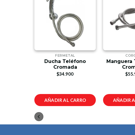
TE
FERMETAL
COR
a Bidet
Ducha Teléfono
Manguera 
a con
Cromada
Cro
 Manguera
$34.900
$55.
0 cm
00
L CARRO
AÑADIR AL CARRO
AÑADIR 