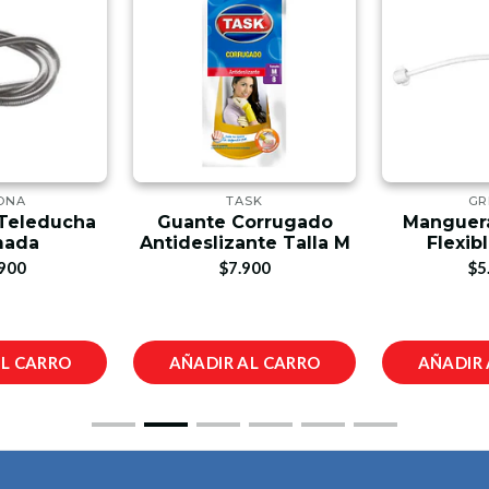
ONA
TASK
GR
Teleducha
Guante Corrugado
Manguera
mada
Antideslizante Talla M
Flexibl
900
$7.900
$5
AL CARRO
AÑADIR AL CARRO
AÑADIR 