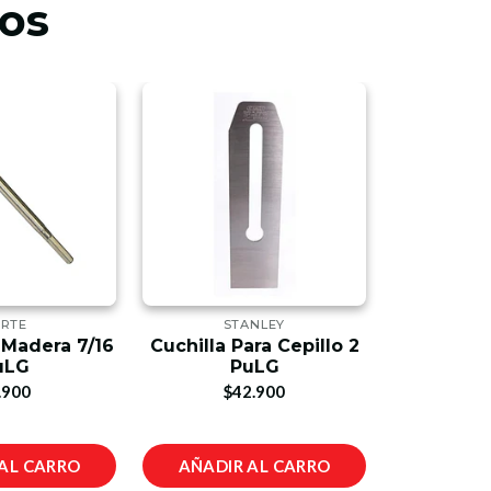
os
RTE
STANLEY
ST
 Madera 7/16
Cuchilla Para Cepillo 2
Cepillo C
uLG
PuLG
$1
.900
$42.900
AL CARRO
AÑADIR AL CARRO
AÑADIR