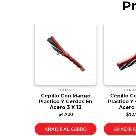
P
AL
GOYA
HERR
Cepillo Con Mango
Cepillo 
a Nogal
Plástico Y Cerdas En
Plástico Y
00
Acero 3 X 13
Acero 
$4.900
$12.
L CARRO
AÑADIR AL CARRO
AÑADIR 