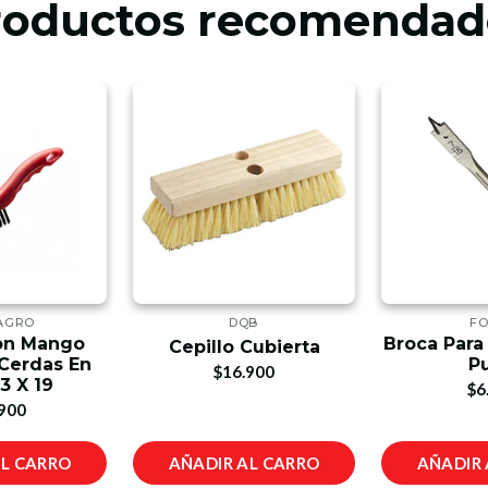
roductos recomendad
AGRO
DQB
FO
Con Mango
Broca Para
Cepillo Cubierta
 Cerdas En
P
$16.900
3 X 19
$6
900
AL CARRO
AÑADIR AL CARRO
AÑADIR 