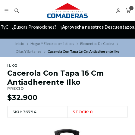
0
C
¿Buscas Promociones?
¡Aprovecha nuestros Descuentazos!
Inicio
Hogar Y Electrodomésticos
Elementos De Cocina
Ollas Y Sartenes
Cacerola Con Tapa 16 Cm Antiadherente Ilko
ILKO
Cacerola Con Tapa 16 Cm
Antiadherente Ilko
PRECIO
$32.900
SKU: 36794
STOCK: 0