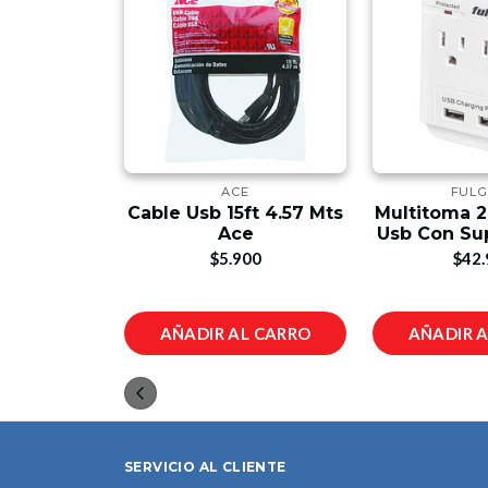
E
ACE
FUL
Cable Usb 15ft 4.57 Mts
Multitoma 2
ension Usb
Ace
Usb Con Su
98
$5.900
$42.
L CARRO
AÑADIR AL CARRO
AÑADIR 
SERVICIO AL CLIENTE