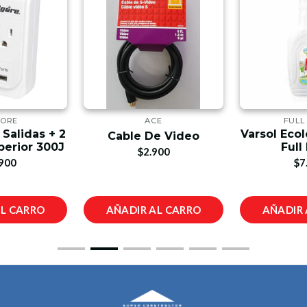
GORE
ACE
FULL
 Salidas + 2
Varsol Eco
Cable De Video
perior 300J
Full
$2.900
900
$7
AL CARRO
AÑADIR AL CARRO
AÑADIR 