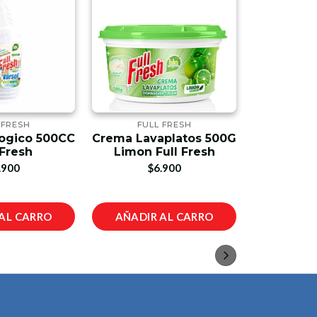
 FRESH
FULL FRESH
CHA
logico 500CC
Crema Lavaplatos 500G
Campana
 Fresh
Limon Full Fresh
Challen
Acero 
.900
$6.900
$2
AL CARRO
AÑADIR AL CARRO
AÑADIR