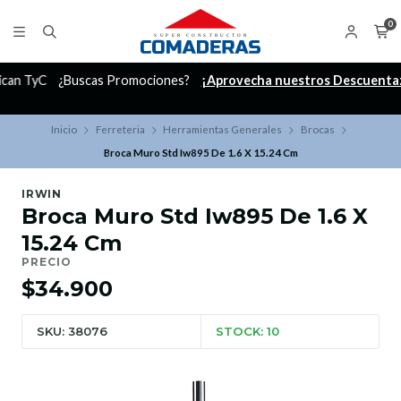
0
C
¿Buscas Promociones?
¡Aprovecha nuestros Descuentazos!
Inicio
Ferreteria
Herramientas Generales
Brocas
Broca Muro Std Iw895 De 1.6 X 15.24 Cm
IRWIN
Broca Muro Std Iw895 De 1.6 X
15.24 Cm
PRECIO
$34.900
SKU: 38076
STOCK: 10