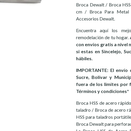
Broca Dewalt / Broca HSS 
cm / Broca Para Metal /
Accesorios Dewalt.
Encuentra aquí los mej
remodelación de tu hogar.
con envíos gratis a nivel
si estas en Sincelejo, S
hábiles.
IMPORTANTE: El envío d
Sucre, Bolívar y Munici
fuera de los limites por 
Términos y condiciones*
Broca HSS de acero rápid
taladro / Broca de acero r
HSS para taladros portátiles
Broca Dewalt para perforac
La Broca HSS de Acero 