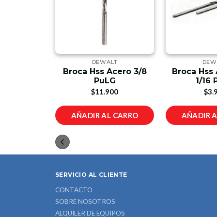
LT
DEWALT
DEW
Hss Dewalt
Broca Hss Acero 3/8
Broca Hss
2
PuLG
1/16
00
$11.900
$3.
L CARRO
AÑADIR AL CARRO
AÑADIR 
SERVICIO AL CLIENTE
CONTACTO
SOBRE NOSOTROS
ALQUILER DE EQUIPOS