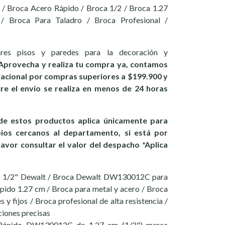
/ Broca Acero Rápido / Broca 1/2 / Broca 1.27
 Broca Para Taladro / Broca Profesional /
ores pisos y paredes para la decoración y
Aprovecha y realiza tu compra ya, contamos
 nacional por compras superiores a $199.900 y
ucre el envío se realiza en menos de 24 horas
e estos productos aplica únicamente para
pios cercanos al departamento, si está por
favor consultar el valor del despacho *Aplica
o 1/2" Dewalt / Broca Dewalt DW130012C para
ápido 1.27 cm / Broca para metal y acero / Broca
 y fijos / Broca profesional de alta resistencia /
iones precisas
Rápido DW130012C de 1.27 cm (1/2") marca