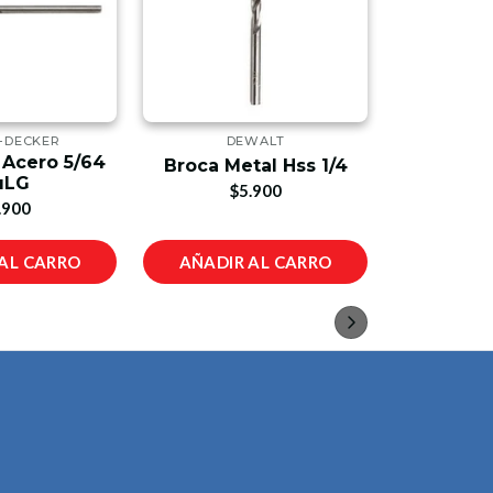
+DECKER
DEWALT
D
 Acero 5/64
Broca Metal Hss 1/4
Broca Me
uLG
$5.900
$
.900
AL CARRO
AÑADIR AL CARRO
AÑADIR