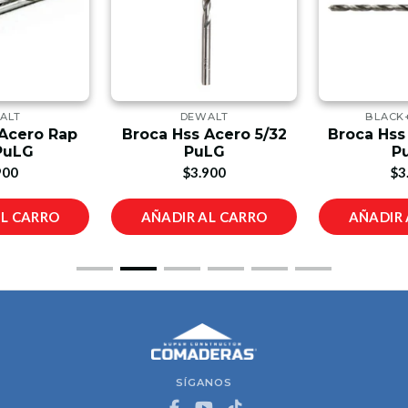
ALT
DEWALT
BLACK
 Acero Rap
Broca Hss Acero 5/32
Broca Hss
 PuLG
PuLG
P
900
$3.900
$3
AL CARRO
AÑADIR AL CARRO
AÑADIR 
SÍGANOS