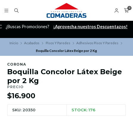
0
C
¿Buscas Promociones?
¡Aprovecha nuestros Descuentazos!
Inicio
Acabados
Pisos Y Paredes
Adhesivos Pisos Y Paredes
Boquilla Concolor Látex Beige por 2 Kg
CORONA
Boquilla Concolor Látex Beige
por 2 Kg
PRECIO
$16.900
SKU: 20350
STOCK: 176