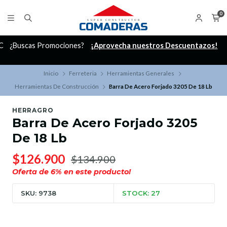
0
C
¿Buscas Promociones?
¡Aprovecha nuestros Descuentazos!
Inicio
Ferreteria
Herramientas Generales
Herramientas De Construcción
Barra De Acero Forjado 3205 De 18 Lb
HERRAGRO
Barra De Acero Forjado 3205
De 18 Lb
$126.900
$134.900
Oferta de
6
% en este producto!
SKU: 9738
STOCK: 27