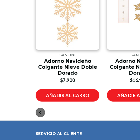
NI
SANTINI
SANT
avideño
Adorno Navideño
Adorno 
eve Doble
Colgante Nieve Doble
Colgante N
ado
Dorado
Dor
00
$7.900
$16.
L CARRO
AÑADIR AL CARRO
AÑADIR 
SERVICIO AL CLIENTE