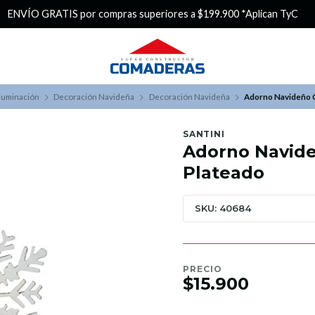
¿Buscas Promociones?
¡Aprovecha nuestros Descuentazos!
luminación
Decoración Navideña
Decoración Navideña
Adorno Navideño C
SANTINI
Adorno Navide
Plateado
SKU: 40684
PRECIO
$15.900