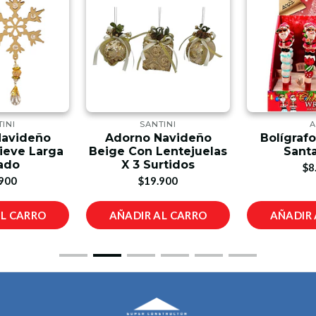
INI
SANTINI
A
Navideño
Adorno Navideño
Bolígraf
ieve Larga
Beige Con Lentejuelas
Santa
ado
X 3 Surtidos
$8
900
$19.900
AL CARRO
AÑADIR AL CARRO
AÑADIR 