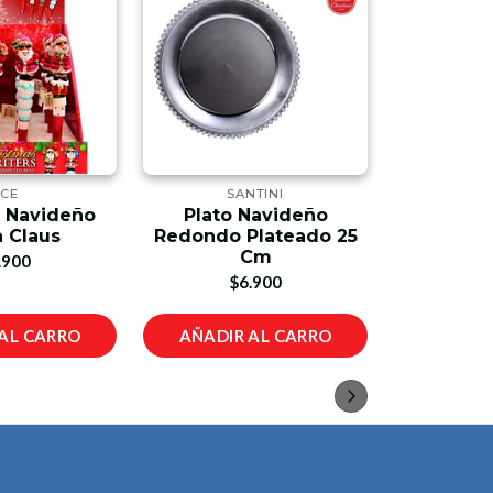
CE
SANTINI
ACE C
o Navideño
Plato Navideño
Reflector
 Claus
Redondo Plateado 25
70 Vat
Cm
.900
$1
$6.900
AL CARRO
AÑADIR AL CARRO
AÑADIR