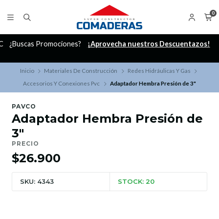
0
C
¿Buscas Promociones?
¡Aprovecha nuestros Descuentazos!
Inicio
Materiales De Construcción
Redes Hidráulicas Y Gas
Accesorios Y Conexiones Pvc
Adaptador Hembra Presión de 3"
PAVCO
Adaptador Hembra Presión de
3"
PRECIO
$26.900
SKU: 4343
STOCK: 20